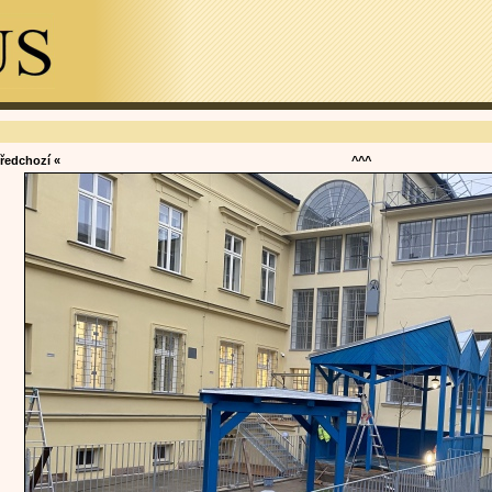
předchozí «
^^^