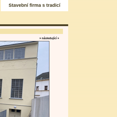
Stavební firma s tradicí
» následující »